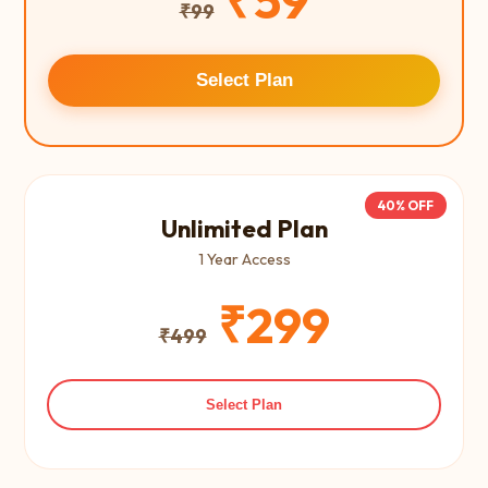
₹59
₹99
Select Plan
40% OFF
Unlimited Plan
1 Year Access
₹299
₹499
Select Plan